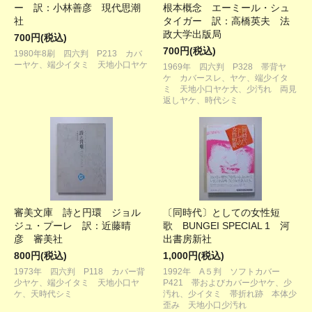
ー 訳：小林善彦 現代思潮
根本概念 エーミール・シュ
社
タイガー 訳：高橋英夫 法
政大学出版局
700円(税込)
700円(税込)
1980年8刷 四六判 P213 カバ
ーヤケ、端少イタミ 天地小口ヤケ
1969年 四六判 P328 帯背ヤ
ケ カバースレ、ヤケ、端少イタ
ミ 天地小口ヤケ大、少汚れ 両見
返しヤケ、時代シミ
審美文庫 詩と円環 ジョル
〔同時代〕としての女性短
ジュ・プーレ 訳：近藤晴
歌 BUNGEI SPECIAL 1 河
彦 審美社
出書房新社
800円(税込)
1,000円(税込)
1973年 四六判 P118 カバー背
1992年 A５判 ソフトカバー
少ヤケ、端少イタミ 天地小口ヤ
P421 帯およびカバー少ヤケ、少
ケ、天時代シミ
汚れ、少イタミ 帯折れ跡 本体少
歪み 天地小口少汚れ