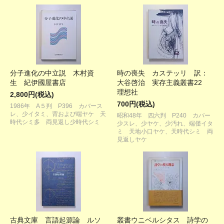
分子進化の中立説 木村資
時の喪失 カステッリ 訳：
生 紀伊國屋書店
大谷啓治 実存主義叢書22
理想社
2,800円(税込)
700円(税込)
1986年 A５判 P396 カバース
レ、少イタミ、背および端ヤケ 天
昭和48年 四六判 P240 カバー
時代シミ多 両見返し少時代シミ
少スレ、少ヤケ、少汚れ、端僅イタ
ミ 天地小口ヤケ、天時代シミ 両
見返しヤケ
古典文庫 言語起源論 ルソ
叢書ウニベルシタス 詩学の