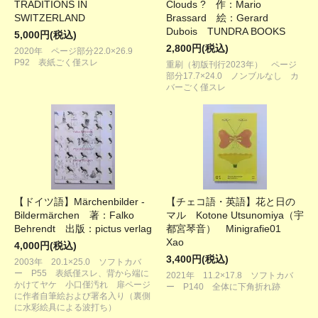
TRADITIONS IN
Clouds ? 作：Mario
SWITZERLAND
Brassard 絵：Gerard
Dubois TUNDRA BOOKS
5,000円(税込)
2,800円(税込)
2020年 ページ部分22.0×26.9
P92 表紙ごく僅スレ
重刷（初版刊行2023年） ページ
部分17.7×24.0 ノンブルなし カ
バーごく僅スレ
【ドイツ語】Märchenbilder -
【チェコ語・英語】花と日の
Bildermärchen 著：Falko
マル Kotone Utsunomiya（宇
Behrendt 出版：pictus verlag
都宮琴音） Minigrafie01
Xao
4,000円(税込)
3,400円(税込)
2003年 20.1×25.0 ソフトカバ
ー P55 表紙僅スレ、背から端に
2021年 11.2×17.8 ソフトカバ
かけてヤケ 小口僅汚れ 扉ページ
ー P140 全体に下角折れ跡
に作者自筆絵および署名入り（裏側
に水彩絵具による波打ち）