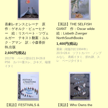
喜劇レオンスとレーナ 原
【英語】THE SELFISH
作：ゲオルク・ビューヒナ
GIANT 作：Oscar wilde
ー 絵：リスベート・ツヴェ
絵：Lisbeth Zverger
ルガー テキスト翻案：ユル
NorthSouthBooks
ク・アマン 訳：小森香折
1,400円(税込)
BL出版
重刷（初版刊行1994年）
2,600円(税込)
20.5×28.4 ソフトカバー ノンブ
ルなし 表紙イタミ、折れ跡、ス
2017年 ページ部分21.9×26.8
レ ページ少イタミ
P56 カバー僅スレ、少キズ、端僅
イタミ
【英語】FESTIVALS &
【英語】Who Owns the