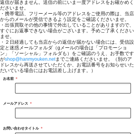
返信が届きません。送信の前にいま一度アドレスをお確かめく
ださいませ。
・携帯電話、フリーメール等のアドレスをご使用の際は、当店
からのメールが受信できるよう設定をご確認くださいませ。
・出張買取その他の事情で外出していることがありますので、
すぐにお返事できない場合がございます。予めご了承ください
ませ。
・２日経過しても当店からの返信が届かない場合には、受信設
定と迷惑メールフォルダ（gメールの場合は「プロモーショ
ン」「ソーシャル」フォルダも）をご確認のうえ、お手数です
が
shop@hanmyouken.net
までご連絡くださいませ。（別のア
ドレスから再送させていただくか、お電話番号をお知らせいた
だいている場合にはお電話差し上げます。）
お名前
＊
メールアドレス
＊
お問い合わせタイトル
＊