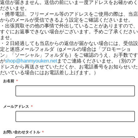
返信が届きません。送信の前にいま一度アドレスをお確かめく
ださいませ。
・携帯電話、フリーメール等のアドレスをご使用の際は、当店
からのメールが受信できるよう設定をご確認くださいませ。
・出張買取その他の事情で外出していることがありますので、
すぐにお返事できない場合がございます。予めご了承ください
ませ。
・２日経過しても当店からの返信が届かない場合には、受信設
定と迷惑メールフォルダ（gメールの場合は「プロモーショ
ン」「ソーシャル」フォルダも）をご確認のうえ、お手数です
が
shop@hanmyouken.net
までご連絡くださいませ。（別のア
ドレスから再送させていただくか、お電話番号をお知らせいた
だいている場合にはお電話差し上げます。）
お名前
＊
メールアドレス
＊
お問い合わせタイトル
＊