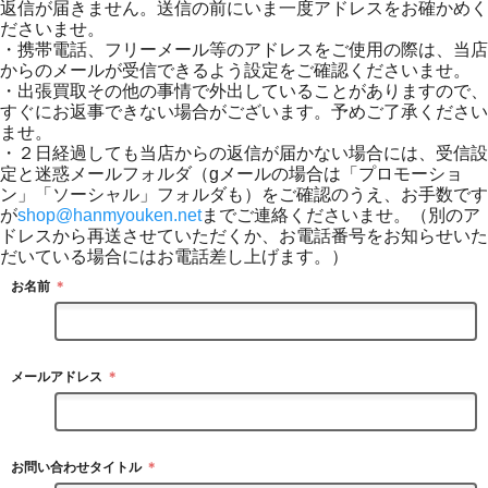
返信が届きません。送信の前にいま一度アドレスをお確かめく
ださいませ。
・携帯電話、フリーメール等のアドレスをご使用の際は、当店
からのメールが受信できるよう設定をご確認くださいませ。
・出張買取その他の事情で外出していることがありますので、
すぐにお返事できない場合がございます。予めご了承ください
ませ。
・２日経過しても当店からの返信が届かない場合には、受信設
定と迷惑メールフォルダ（gメールの場合は「プロモーショ
ン」「ソーシャル」フォルダも）をご確認のうえ、お手数です
が
shop@hanmyouken.net
までご連絡くださいませ。（別のア
ドレスから再送させていただくか、お電話番号をお知らせいた
だいている場合にはお電話差し上げます。）
お名前
＊
メールアドレス
＊
お問い合わせタイトル
＊