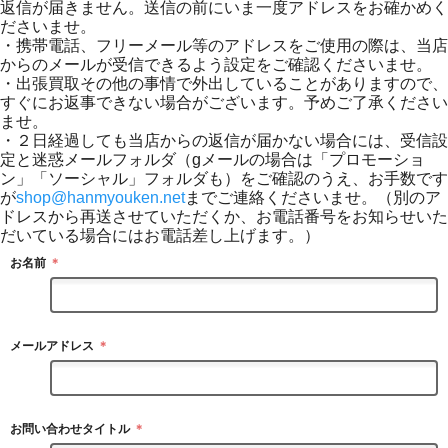
返信が届きません。送信の前にいま一度アドレスをお確かめく
ださいませ。
・携帯電話、フリーメール等のアドレスをご使用の際は、当店
からのメールが受信できるよう設定をご確認くださいませ。
・出張買取その他の事情で外出していることがありますので、
すぐにお返事できない場合がございます。予めご了承ください
ませ。
・２日経過しても当店からの返信が届かない場合には、受信設
定と迷惑メールフォルダ（gメールの場合は「プロモーショ
ン」「ソーシャル」フォルダも）をご確認のうえ、お手数です
が
shop@hanmyouken.net
までご連絡くださいませ。（別のア
ドレスから再送させていただくか、お電話番号をお知らせいた
だいている場合にはお電話差し上げます。）
お名前
＊
メールアドレス
＊
お問い合わせタイトル
＊