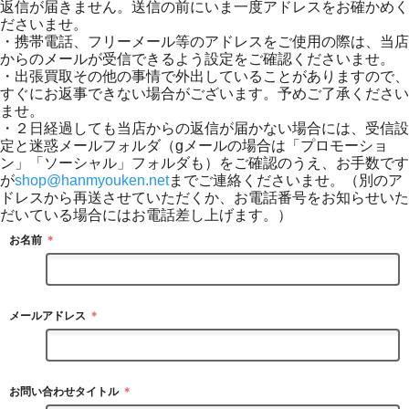
返信が届きません。送信の前にいま一度アドレスをお確かめく
ださいませ。
・携帯電話、フリーメール等のアドレスをご使用の際は、当店
からのメールが受信できるよう設定をご確認くださいませ。
・出張買取その他の事情で外出していることがありますので、
すぐにお返事できない場合がございます。予めご了承ください
ませ。
・２日経過しても当店からの返信が届かない場合には、受信設
定と迷惑メールフォルダ（gメールの場合は「プロモーショ
ン」「ソーシャル」フォルダも）をご確認のうえ、お手数です
が
shop@hanmyouken.net
までご連絡くださいませ。（別のア
ドレスから再送させていただくか、お電話番号をお知らせいた
だいている場合にはお電話差し上げます。）
お名前
＊
メールアドレス
＊
お問い合わせタイトル
＊