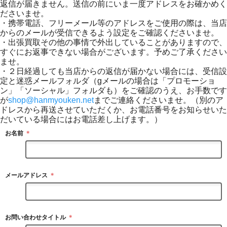
返信が届きません。送信の前にいま一度アドレスをお確かめく
ださいませ。
・携帯電話、フリーメール等のアドレスをご使用の際は、当店
からのメールが受信できるよう設定をご確認くださいませ。
・出張買取その他の事情で外出していることがありますので、
すぐにお返事できない場合がございます。予めご了承ください
ませ。
・２日経過しても当店からの返信が届かない場合には、受信設
定と迷惑メールフォルダ（gメールの場合は「プロモーショ
ン」「ソーシャル」フォルダも）をご確認のうえ、お手数です
が
shop@hanmyouken.net
までご連絡くださいませ。（別のア
ドレスから再送させていただくか、お電話番号をお知らせいた
だいている場合にはお電話差し上げます。）
お名前
＊
メールアドレス
＊
お問い合わせタイトル
＊