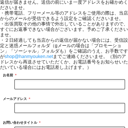
返信が届きません。送信の前にいま一度アドレスをお確かめく
ださいませ。
・携帯電話、フリーメール等のアドレスをご使用の際は、当店
からのメールが受信できるよう設定をご確認くださいませ。
・出張買取その他の事情で外出していることがありますので、
すぐにお返事できない場合がございます。予めご了承ください
ませ。
・２日経過しても当店からの返信が届かない場合には、受信設
定と迷惑メールフォルダ（gメールの場合は「プロモーショ
ン」「ソーシャル」フォルダも）をご確認のうえ、お手数です
が
shop@hanmyouken.net
までご連絡くださいませ。（別のア
ドレスから再送させていただくか、お電話番号をお知らせいた
だいている場合にはお電話差し上げます。）
お名前
＊
メールアドレス
＊
お問い合わせタイトル
＊