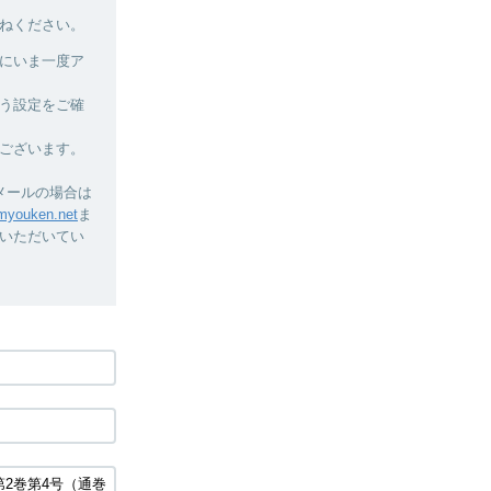
ねください。
にいま一度ア
う設定をご確
ございます。
メールの場合は
youken.net
ま
いただいてい