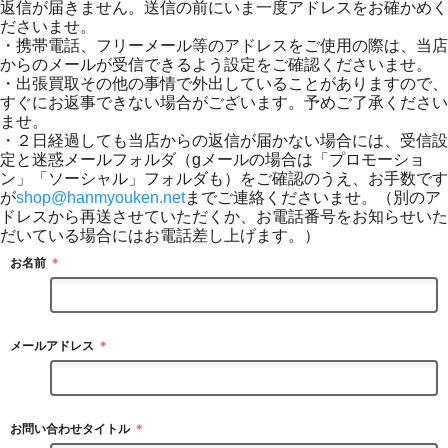
返信が届きません。送信の前にいま一度アドレスをお確かめく
ださいませ。
・携帯電話、フリーメール等のアドレスをご使用の際は、当店
からのメールが受信できるよう設定をご確認くださいませ。
・出張買取その他の事情で外出していることがありますので、
すぐにお返事できない場合がございます。予めご了承ください
ませ。
・２日経過しても当店からの返信が届かない場合には、受信設
定と迷惑メールフォルダ（gメールの場合は「プロモーショ
ン」「ソーシャル」フォルダも）をご確認のうえ、お手数です
が
shop@hanmyouken.net
までご連絡くださいませ。（別のア
ドレスから再送させていただくか、お電話番号をお知らせいた
だいている場合にはお電話差し上げます。）
お名前
＊
メールアドレス
＊
お問い合わせタイトル
＊