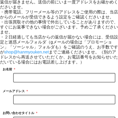
返信が届きません。送信の前にいま一度アドレスをお確かめく
ださいませ。
・携帯電話、フリーメール等のアドレスをご使用の際は、当店
からのメールが受信できるよう設定をご確認くださいませ。
・出張買取その他の事情で外出していることがありますので、
すぐにお返事できない場合がございます。予めご了承ください
ませ。
・２日経過しても当店からの返信が届かない場合には、受信設
定と迷惑メールフォルダ（gメールの場合は「プロモーショ
ン」「ソーシャル」フォルダも）をご確認のうえ、お手数です
が
shop@hanmyouken.net
までご連絡くださいませ。（別のア
ドレスから再送させていただくか、お電話番号をお知らせいた
だいている場合にはお電話差し上げます。）
お名前
＊
メールアドレス
＊
お問い合わせタイトル
＊